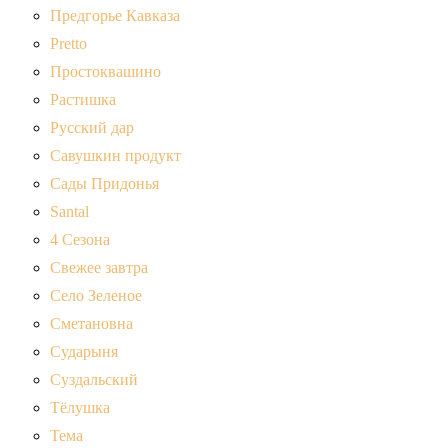
Предгорье Кавказа
Pretto
Простоквашино
Растишка
Русский дар
Савушкин продукт
Сады Придонья
Santal
4 Сезона
Свежее завтра
Село Зеленое
Сметановна
Сударыня
Суздальский
Тёлушка
Тема