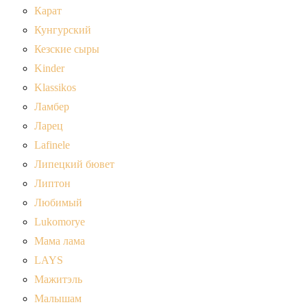
Карат
Кунгурский
Кезские сыры
Kinder
Klassikos
Ламбер
Ларец
Lafinele
Липецкий бювет
Липтон
Любимый
Lukomorye
Мама лама
LAYS
Мажитэль
Малышам