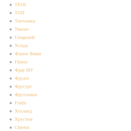
ТЕОС
ТОП
Топтыжка
Умалат
Unagrande
Услада
Фанни Ямми
Fitness
Фрау МУ
Фруате
Фругурт
Фрутоняня
Fruttis
Хохланд
Хрустим
Cheetos