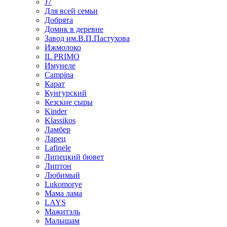
J7
Для всей семьи
Добрята
Домик в деревне
Завод им.В.П.Пастухова
Ижмолоко
IL PRIMO
Имунеле
Campina
Карат
Кунгурский
Кезские сыры
Kinder
Klassikos
Ламбер
Ларец
Lafinele
Липецкий бювет
Липтон
Любимый
Lukomorye
Мама лама
LAYS
Мажитэль
Малышам