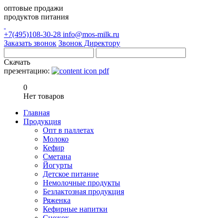
оптовые продажи
продуктов питания
+7(495)108-30-28
info@mos-milk.ru
Заказать звонок
Звонок Директору
Скачать
презентацию:
0
Нет товаров
Главная
Продукция
Опт в паллетах
Молоко
Кефир
Сметана
Йогурты
Детское питание
Немолочные продукты
Безлактозная продукция
Ряженка
Кефирные напитки
Снежок