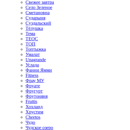
Свежее завтра
Село Зеленое
Сметановна
Сударыня
Суздальский
Тёлушка
Тема
ТЕОС
ТОП
Топтыжка
Умалат
Unagrande
Услада
Фанни Ямми
Fitness
Фрау МУ
Фруате
Фругурт
Фрутоняня
Fruttis
Хохланд
Хрустим
Cheetos
Чудо
Чудское озеро