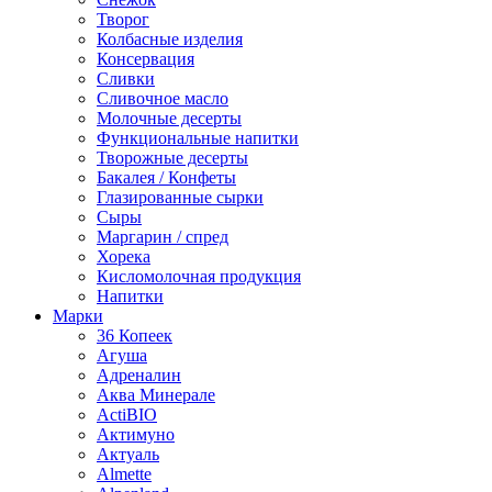
Творог
Колбасные изделия
Консервация
Сливки
Сливочное масло
Молочные десерты
Функциональные напитки
Творожные десерты
Бакалея / Конфеты
Глазированные сырки
Сыры
Маргарин / спред
Хорека
Кисломолочная продукция
Напитки
Марки
36 Копеек
Агуша
Адреналин
Аква Минерале
ActiBIO
Актимуно
Актуаль
Almette