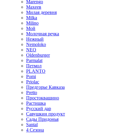
Marengo
Махеев
Милая деревня
Milka
Milino
Мой
Молочная речка
Нежный
Nemoloko
NEO
Oldenburger
Parmalat
Петмол
PLANTO
Pomi
Priolac
Предгорье Кавказа
Pretto
Простоквашино
Растишка
Русский дар
Савушкин продукт
Сады Придонья
Santal
4 Сезона