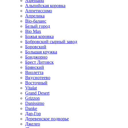
Alpenland
Альпийская коровка
Аппетиссимо
Апрелика
Bio-баланс
Белый город
Bio Max
Божья коровка
Бобровский сырный завод
Боровский
Большая кружка
Бонджорно
Брест Литовск
Брянский
Виолетта
Вкуснотеево
Восточный
Vitalat
Grand Desert
Grizzon
Danissimo
Danke
Дар-Гор
Деревенское подворье
Джелео