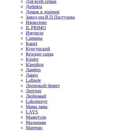
Для всей семьи
Добрята
Домик в деревне
Завод им.В.П.Пастухова
Ижмолоко
IL PRIMO
Имунеле
Campina
Карат
Кунгурский
Кезские сыры
Kinder
Klassikos
Ламбер
Ларец
Lafinele
Липецкий бювет
Липтон
Любимый
Lukomorye
Мама лама
LAYS
Мажитэль
Малышам
Marengo