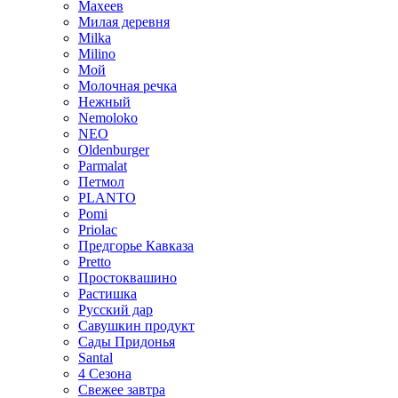
Махеев
Милая деревня
Milka
Milino
Мой
Молочная речка
Нежный
Nemoloko
NEO
Oldenburger
Parmalat
Петмол
PLANTO
Pomi
Priolac
Предгорье Кавказа
Pretto
Простоквашино
Растишка
Русский дар
Савушкин продукт
Сады Придонья
Santal
4 Сезона
Свежее завтра