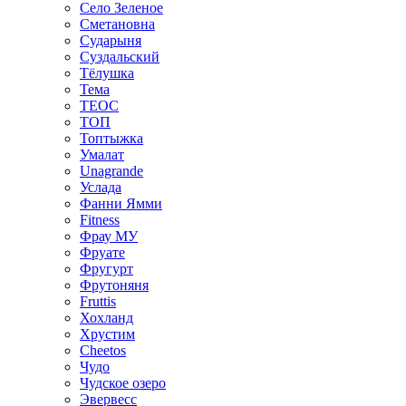
Село Зеленое
Сметановна
Сударыня
Суздальский
Тёлушка
Тема
ТЕОС
ТОП
Топтыжка
Умалат
Unagrande
Услада
Фанни Ямми
Fitness
Фрау МУ
Фруате
Фругурт
Фрутоняня
Fruttis
Хохланд
Хрустим
Cheetos
Чудо
Чудское озеро
Эвервесс