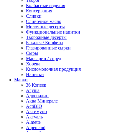
Творог
Колбасные изделия
Консервация
Сливки
Сливочное масло
Молочные десерты
Функциональные напитки
Творожные десерты
Бакалея / Конфеты
Глазированные сырки
Сыры
Маргарин / спред
Хорека
Кисломолочная продукция
Напитки
Марки
36 Копеек
Агуша
Адреналин
Аква Минерале
ActiBIO
Актимуно
Актуаль
Almette
Alpenland