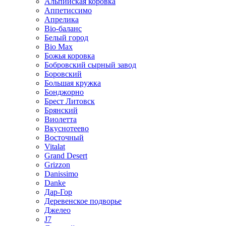
Альпийская коровка
Аппетиссимо
Апрелика
Bio-баланс
Белый город
Bio Max
Божья коровка
Бобровский сырный завод
Боровский
Большая кружка
Бонджорно
Брест Литовск
Брянский
Виолетта
Вкуснотеево
Восточный
Vitalat
Grand Desert
Grizzon
Danissimo
Danke
Дар-Гор
Деревенское подворье
Джелео
J7