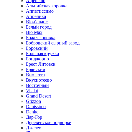
Alpenland
Альпийская коровка
Аппетиссимо
Апрелика
Bio-баланс
Белый город
Bio Max
Божья коровка
Бобровский сырный завод
Боровский
Большая кружка
Бонджорно
Брест Литовск
Брянский
Виолетта
Вкуснотеево
Восточный
Vitalat
Grand Desert
Grizzon
Danissimo
Danke
Дар-Гор
Деревенское подворье
Джелео