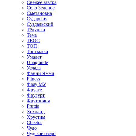
Свежее завтра
Село Зеленое
Сметановна
Сударыня
Суздальский
Тёлушка
Тема
ТЕОС
ТОП
Топтыжка
Умалат
Unagrande
Услада
Фанни Ямми
Fitness
Фрау МУ
Фруате
Фругурт
Фрутоняня
Fruttis
Хохланд
Хрустим
Cheetos
Чудо
Чудское озеро