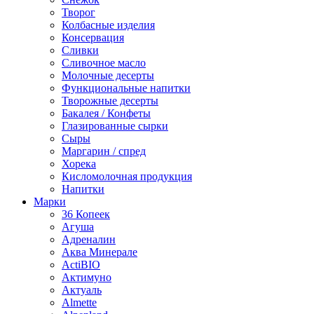
Творог
Колбасные изделия
Консервация
Сливки
Сливочное масло
Молочные десерты
Функциональные напитки
Творожные десерты
Бакалея / Конфеты
Глазированные сырки
Сыры
Маргарин / спред
Хорека
Кисломолочная продукция
Напитки
Марки
36 Копеек
Агуша
Адреналин
Аква Минерале
ActiBIO
Актимуно
Актуаль
Almette