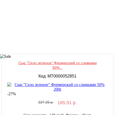
Сыр "Село зеленое" Фермерский со сливками
50%...
Код: MT0000052851
-
27
%
227.25 р.
165.51 р.