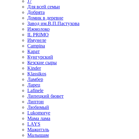
J7
Для всей семьи
Добрята
Домик в деревне
Завод им.В.П.Пастухова
Ижмолоко
IL PRIMO
Имунеле
Campina
Карат
Кунгурский
Кезские сыры
Kinder
Klassikos
Ламбер
Ларец
Lafinele
Липецкий бювет
Липтон
Любимый
Lukomorye
Мама лама
LAYS
Мажитэль
Малышам