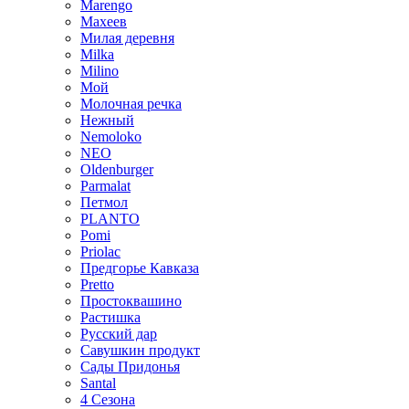
Marengo
Махеев
Милая деревня
Milka
Milino
Мой
Молочная речка
Нежный
Nemoloko
NEO
Oldenburger
Parmalat
Петмол
PLANTO
Pomi
Priolac
Предгорье Кавказа
Pretto
Простоквашино
Растишка
Русский дар
Савушкин продукт
Сады Придонья
Santal
4 Сезона