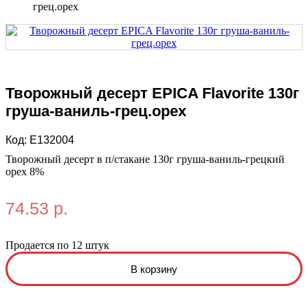
грец.орех
Творожный десерт EPICA Flavorite 130г
груша-ваниль-грец.орех
Код:
E132004
Творожный десерт в п/стакане 130г груша-ваниль-грецкий
орех 8%
74.53 р.
Продается по 12 штук