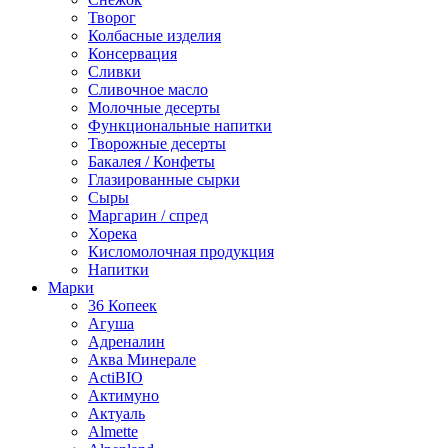
Творог
Колбасные изделия
Консервация
Сливки
Сливочное масло
Молочные десерты
Функциональные напитки
Творожные десерты
Бакалея / Конфеты
Глазированные сырки
Сыры
Маргарин / спред
Хорека
Кисломолочная продукция
Напитки
Марки
36 Копеек
Агуша
Адреналин
Аква Минерале
ActiBIO
Актимуно
Актуаль
Almette