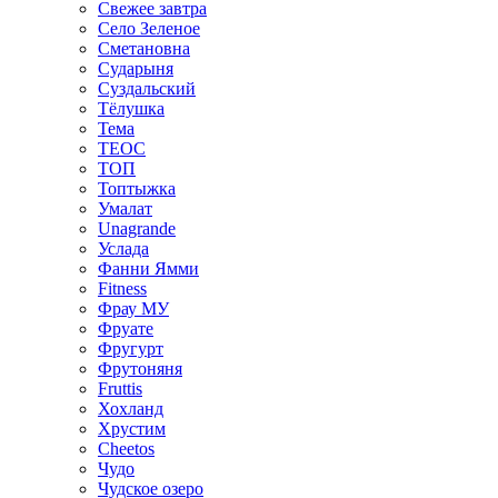
Свежее завтра
Село Зеленое
Сметановна
Сударыня
Суздальский
Тёлушка
Тема
ТЕОС
ТОП
Топтыжка
Умалат
Unagrande
Услада
Фанни Ямми
Fitness
Фрау МУ
Фруате
Фругурт
Фрутоняня
Fruttis
Хохланд
Хрустим
Cheetos
Чудо
Чудское озеро