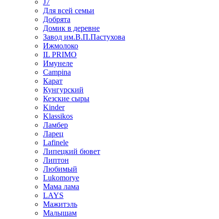
J7
Для всей семьи
Добрята
Домик в деревне
Завод им.В.П.Пастухова
Ижмолоко
IL PRIMO
Имунеле
Campina
Карат
Кунгурский
Кезские сыры
Kinder
Klassikos
Ламбер
Ларец
Lafinele
Липецкий бювет
Липтон
Любимый
Lukomorye
Мама лама
LAYS
Мажитэль
Малышам