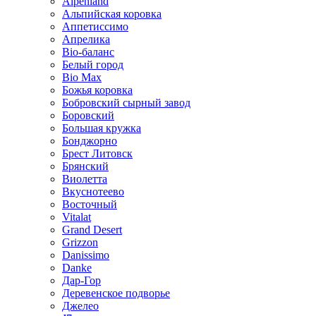
Alpenland
Альпийская коровка
Аппетиссимо
Апрелика
Bio-баланс
Белый город
Bio Max
Божья коровка
Бобровский сырный завод
Боровский
Большая кружка
Бонджорно
Брест Литовск
Брянский
Виолетта
Вкуснотеево
Восточный
Vitalat
Grand Desert
Grizzon
Danissimo
Danke
Дар-Гор
Деревенское подворье
Джелео