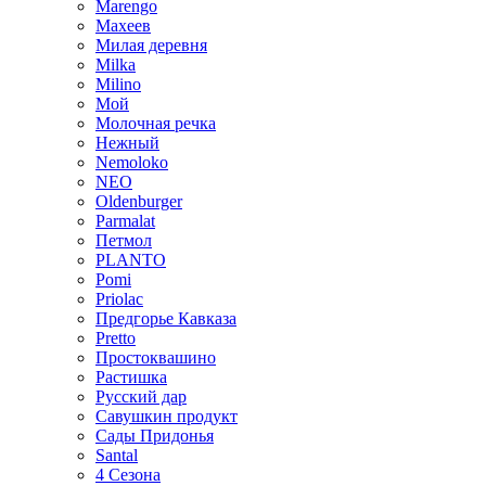
Marengo
Махеев
Милая деревня
Milka
Milino
Мой
Молочная речка
Нежный
Nemoloko
NEO
Oldenburger
Parmalat
Петмол
PLANTO
Pomi
Priolac
Предгорье Кавказа
Pretto
Простоквашино
Растишка
Русский дар
Савушкин продукт
Сады Придонья
Santal
4 Сезона