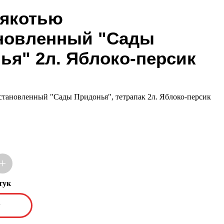
мякотью
новленный "Сады
ья" 2л. Яблоко-персик
становленный "Сады Придонья", тетрапак 2л. Яблоко-персик
+
тук