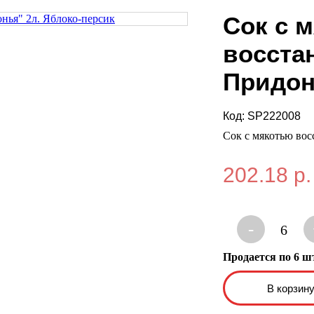
Сок с 
восста
Придон
Код:
SP222008
Сок с мякотью вос
202.18 р.
-
6
Продается по 6 ш