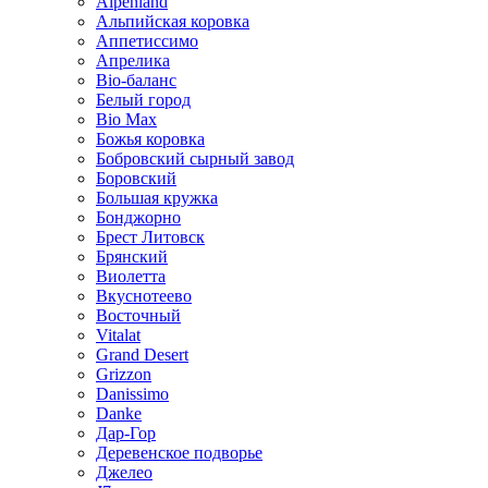
Alpenland
Альпийская коровка
Аппетиссимо
Апрелика
Bio-баланс
Белый город
Bio Max
Божья коровка
Бобровский сырный завод
Боровский
Большая кружка
Бонджорно
Брест Литовск
Брянский
Виолетта
Вкуснотеево
Восточный
Vitalat
Grand Desert
Grizzon
Danissimo
Danke
Дар-Гор
Деревенское подворье
Джелео