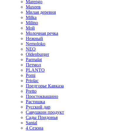
Marengo
Махеев
Милая деревня
Milka
Milino
Мой
Молочная речка
Нежный
Nemoloko
NEO
Oldenburger
Parmalat
Петмол
PLANTO
Pomi
Priolac
Предгорье Кавказа
Pretto
Простоквашино
Растишка
Русский дар
Савушкин продукт
Сады Придонья
Santal
4 Сезона