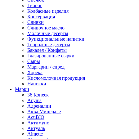
Творог
Колбасные изделия
Консервация
Сливки
Сливочное масло
Молочные десерты
Функциональные напитки
Творожные десерты
Бакалея / Конфеты
Глазированные сырки
Сыры
Маргарин / спред
Хорека
Кисломолочная продукция
Напитки
Марки
36 Копеек
Агуша
Адреналин
Аква Минерале
ActiBIO
Актимуно
Актуаль
Almette