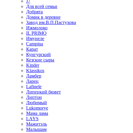
J7
Для всей семьи
Добрята
Домик в деревне
Завод им.В.П.Пастухова
Ижмолоко
IL PRIMO
Имунеле
Campina
Карат
Кунгурский
Кезские сыры
Kinder
Klassikos
Ламбер
Ларец
Lafinele
Липецкий бювет
Липтон
Любимый
Lukomorye
Мама лама
LAYS
Мажитэль
Малышам