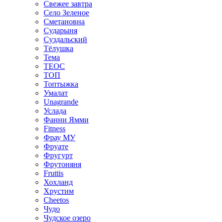
Свежее завтра
Село Зеленое
Сметановна
Сударыня
Суздальский
Тёлушка
Тема
ТЕОС
ТОП
Топтыжка
Умалат
Unagrande
Услада
Фанни Ямми
Fitness
Фрау МУ
Фруате
Фругурт
Фрутоняня
Fruttis
Хохланд
Хрустим
Cheetos
Чудо
Чудское озеро