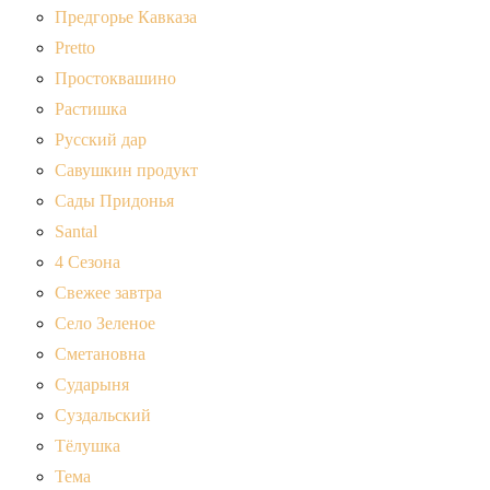
Предгорье Кавказа
Pretto
Простоквашино
Растишка
Русский дар
Савушкин продукт
Сады Придонья
Santal
4 Сезона
Свежее завтра
Село Зеленое
Сметановна
Сударыня
Суздальский
Тёлушка
Тема