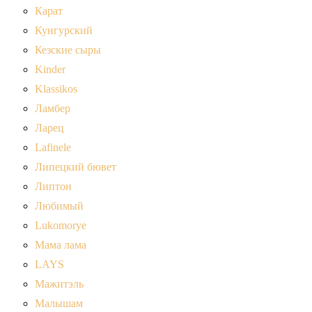
Карат
Кунгурский
Кезские сыры
Kinder
Klassikos
Ламбер
Ларец
Lafinele
Липецкий бювет
Липтон
Любимый
Lukomorye
Мама лама
LAYS
Мажитэль
Малышам